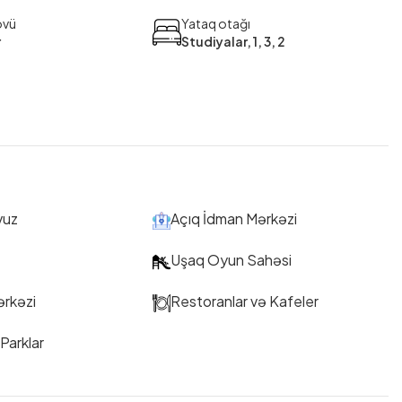
övü
Yataq otağı
r
Studiyalar, 1, 3, 2
vuz
Açıq İdman Mərkəzi
Uşaq Oyun Sahəsi
ərkəzi
Restoranlar və Kafeler
Parklar