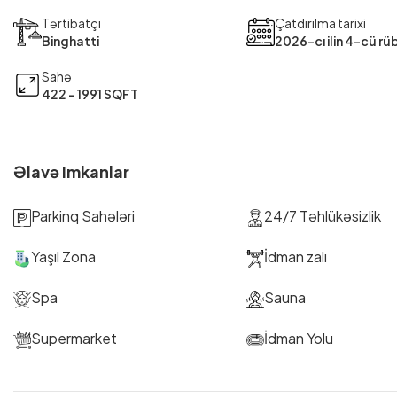
Tərtibatçı
Çatdırılma tarixi
Binghatti
2026-cı ilin 4-cü rü
Sahə
422 - 1991 SQFT
Əlavə Imkanlar
Parkinq Sahələri
24/7 Təhlükəsizlik
Yaşıl Zona
İdman zalı
Spa
Sauna
Supermarket
İdman Yolu