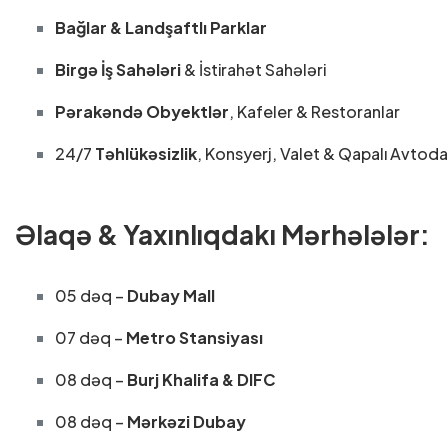
Bağlar & Landşaftlı Parklar
Birgə İş Sahələri
& İstirahət Sahələri
Pərakəndə Obyektlər
, Kafeler & Restoranlar
24/7
Təhlükəsizlik
, Konsyerj, Valet & Qapalı Avto
Əlaqə & Yaxınlıqdakı Mərhələlər:
05 dəq –
Dubay Mall
07 dəq –
Metro Stansiyası
08 dəq –
Burj Khalifa & DIFC
08 dəq –
Mərkəzi Dubay