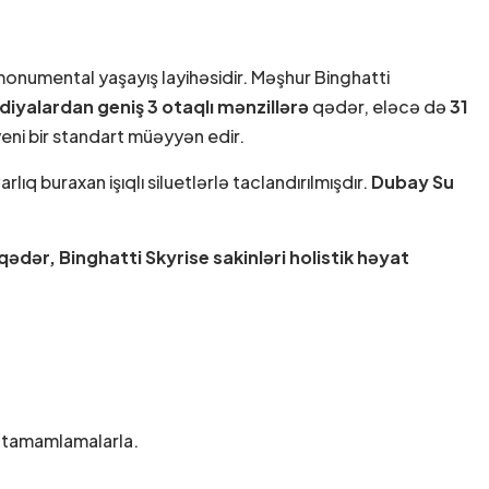
monumental yaşayış layihəsidir. Məşhur Binghatti
diyalardan geniş 3 otaqlı mənzillərə
qədər, eləcə də
31
eni bir standart müəyyən edir.
lıq buraxan işıqlı siluetlərlə taclandırılmışdır.
Dubay Su
ədər, Binghatti Skyrise sakinləri
holistik həyat
r tamamlamalarla.