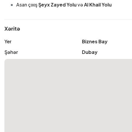
Asan çıxış
Şeyx Zayed Yolu
və
Al Khail Yolu
Xəritə
Yer
Biznes Bay
Şəhər
Dubay