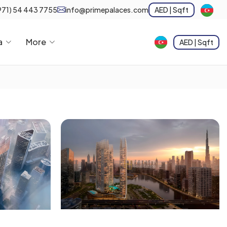
971) 54 443 7755
info@primepalaces.com
AED | Sqft
a
More
AED | Sqft