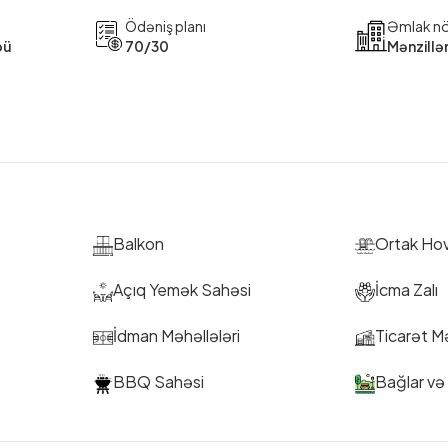
Ödəniş planı
Əmlak n
bü
70/30
Mənzillə
Balkon
Ortak Ho
Açıq Yemək Sahəsi
İcma Zalı
İdman Məhəllələri
Ticarət M
BBQ Sahəsi
Bağlar və 