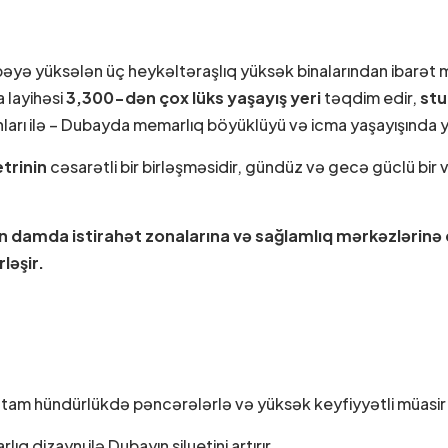
bəyə yüksələn üç heykəltəraşlıq yüksək binalarından ibarət 
a layihəsi
3,300-dən çox lüks yaşayış yeri
təqdim edir,
stu
arı ilə – Dubayda memarlıq böyüklüyü və icma yaşayışında y
etrinin
cəsarətli bir birləşməsidir, gündüz və gecə güclü bir var
damda istirahət zonalarına və sağlamlıq mərkəzlərinə q
ləşir.
, tam hündürlükdə pəncərələrlə və yüksək keyfiyyətli müasi
q dizaynı ilə Dubayın siluetini artırır.