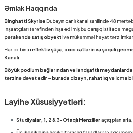
Əmlak Haqqında
Binghatti Skyrise
Dubayın canlı kanal sahilində 48 mərtə
İnşaatçıları tərəfindən inşa edilmiş bu qarışıq istifadə meg
pərakəndə satış obyekti
və mükəmməl həyat tərzi imkanl
Hər bir bina
reflektiv şüşə, axıcı xətlərin və şaquli geom
Kanalı
Böyük podium bağlarından və landşaftlı meydanlardan 
tərzinə
dəvət edir – burada dizayn, rahatlıq və icma bir
Layihə Xüsusiyyətləri:
Studiyalar, 1, 2 & 3-Otaqlı Mənzillər
açıq planlarla
Üç ikonik bina
heykəltəraşlıq fasadları və axıcı memarlı