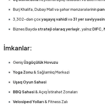
Burj Khalifa, Dubay Mall və şəhər mənzərələrinin
pan
3,302-dən çox
yaşayış vahidi
və
31 yer səviyyəsi
Biznes Baydə
strateji olaraq yerləşir
, yalnız
DIFC, 
İmkanlar:
Geniş
Üzgüçülük Hovuzu
Yoga Zonu
& Sağlamlıq Mərkəzi
Uşaq Oyun Sahəsi
BBQ Sahəsi
& Açıq İstirahət Zonaları
Velosiped Yolları
& Fitness Zalı