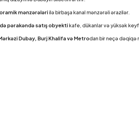
oramik mənzərələri
ilə birbaşa kanal mənzərəli ərazilər.
ndə pərakəndə satış obyekti
kafe, dükanlar və yüksək keyfi
Mərkəzi Dubay, Burj Khalifa və Metro
dan bir neçə dəqiqə