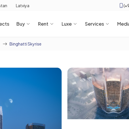
(+
stan
Latviya
ects
Buy
Rent
Luxe
Services
Medi
Binghatti Skyrise