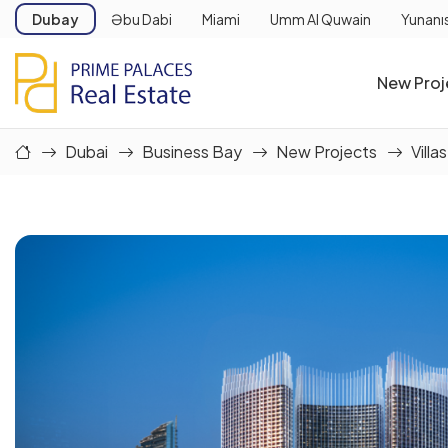
Dubay
Əbu Dabi
Miami
Umm Al Quwain
Yunanı
New Proj
Dubai
Business Bay
New Projects
Villas