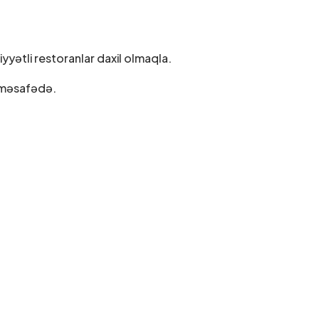
yyətli restoranlar daxil olmaqla.
 məsafədə.