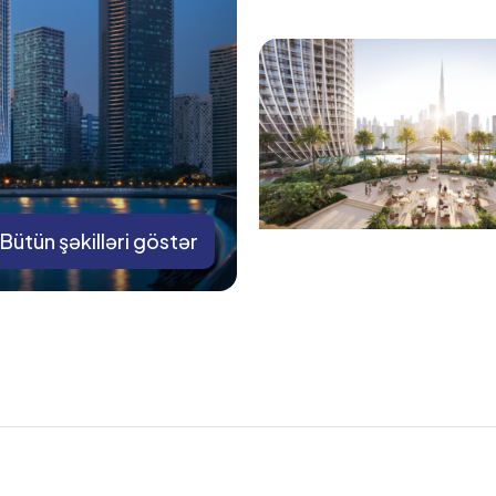
Bütün şəkilləri göstər