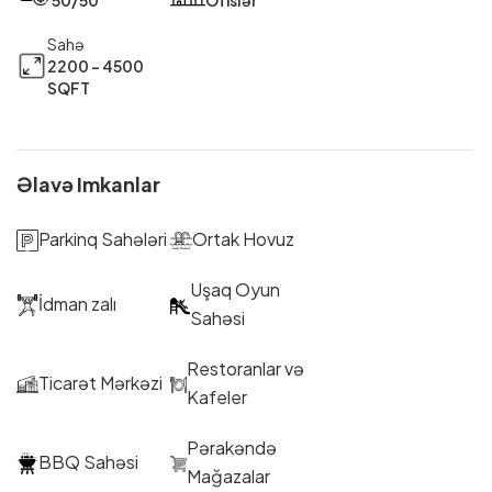
Sahə
2200 - 4500
SQFT
Əlavə Imkanlar
Parkinq Sahələri
Ortak Hovuz
Uşaq Oyun
İdman zalı
Sahəsi
Restoranlar və
Ticarət Mərkəzi
Kafeler
Pərakəndə
BBQ Sahəsi
Mağazalar