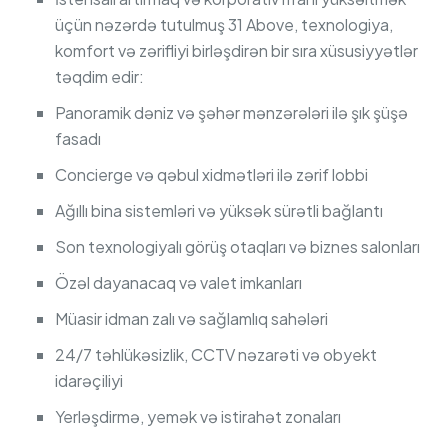
üçün nəzərdə tutulmuş 31 Above, texnologiya,
komfort və zərifliyi birləşdirən bir sıra xüsusiyyətlər
təqdim edir:
Panoramik dəniz və şəhər mənzərələri ilə şık şüşə
fasadı
Concierge və qəbul xidmətləri ilə zərif lobbi
Ağıllı bina sistemləri və yüksək sürətli bağlantı
Son texnologiyalı görüş otaqları və biznes salonları
Özəl dayanacaq və valet imkanları
Müasir idman zalı və sağlamlıq sahələri
24/7 təhlükəsizlik, CCTV nəzarəti və obyekt
idarəçiliyi
Yerləşdirmə, yemək və istirahət zonaları