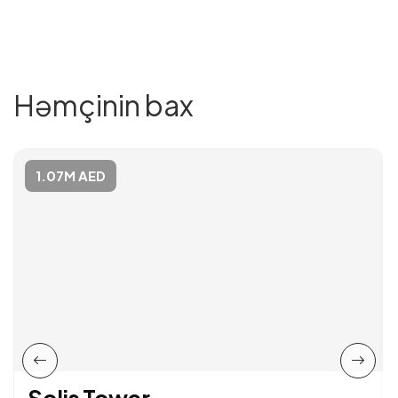
Həmçinin bax
1.07M AED
Solis Tower