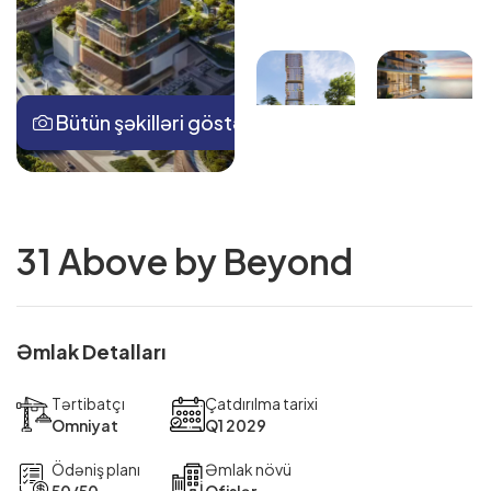
Bütün şəkilləri göstər
31 Above by Beyond
Əmlak Detalları
Tərtibatçı
Çatdırılma tarixi
Omniyat
Q1 2029
Ödəniş planı
Əmlak növü
50/50
Ofislər