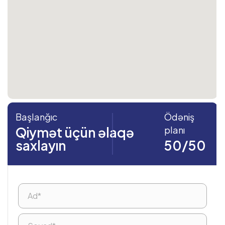
Başlanğıc
Ödəniş
Qiymət üçün əlaqə
planı
saxlayın
50/50