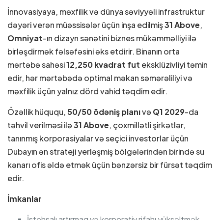
İnnovasiyaya, məxfilik və dünya səviyyəli infrastruktur
dəyəri verən müəssisələr üçün inşa edilmiş
31 Above
,
Omniyat
-ın dizayn sənətini biznes mükəmməlliyi ilə
birləşdirmək fəlsəfəsini əks etdirir. Binanın orta
mərtəbə sahəsi
12,250 kvadrat fut
eksklüzivliyi təmin
edir, hər mərtəbədə optimal məkan səmərəliliyi və
məxfilik üçün yalnız dörd vahid təqdim edir.
Özəllik hüququ,
50/50 ödəniş planı
və
Q1 2029
-da
təhvil verilməsi ilə
31 Above
, çoxmillətli şirkətlər,
tanınmış korporasiyalar və seçici investorlar üçün
Dubayın ən strateji yerləşmiş bölgələrindən birində su
kənarı ofis əldə etmək üçün bənzərsiz bir fürsət təqdim
edir.
İmkanlar
İstehsalı artırmaq və korporativ rifahı yüksəltmək