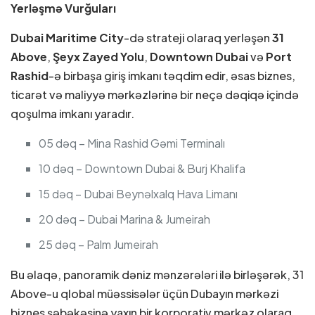
Yerləşmə Vurğuları
Dubai Maritime City
-də strateji olaraq yerləşən
31
Above
,
Şeyx Zayed Yolu
,
Downtown Dubai
və
Port
Rashid
-ə birbaşa giriş imkanı təqdim edir, əsas biznes,
ticarət və maliyyə mərkəzlərinə bir neçə dəqiqə içində
qoşulma imkanı yaradır.
05 dəq – Mina Rashid Gəmi Terminalı
10 dəq – Downtown Dubai & Burj Khalifa
15 dəq – Dubai Beynəlxalq Hava Limanı
20 dəq – Dubai Marina & Jumeirah
25 dəq – Palm Jumeirah
Bu əlaqə, panoramik dəniz mənzərələri ilə birləşərək, 31
Above-u qlobal müəssisələr üçün Dubayın mərkəzi
biznes şəbəkəsinə yaxın bir korporativ mərkəz olaraq