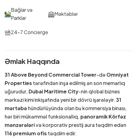
Bağlar və
Məktəblər
Parklar
24-7 Concierge
Əmlak Haqqında
31 Above
Beyond Commercial Tower
-də
Omniyat
Properties
tərəfindən inşa edilmiş ən son memarlıq
uğurudur,
Dubai Maritime City
-nin qlobal biznes
mərkəzi kimi inkişafında yeni bir dövrü işarələyir.
31
mərtəbə
hündürlüyündə olan bu kommersiya binası,
hər biri mükəmməl funksionallıq,
panoramik Körfəz
mənzərələri
və korporativ prestij aura təqdim edən
116 premium ofis
təqdim edir.