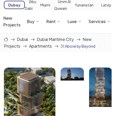
Əbu
Umm Al
Dubay
Miami
Yunanıstan
Latviya
Dabi
Quwain
New
Buy
Rent
Luxe
Services
Projects
Dubai
Dubai Maritime City
New
Projects
Apartments
31 Above by Beyond