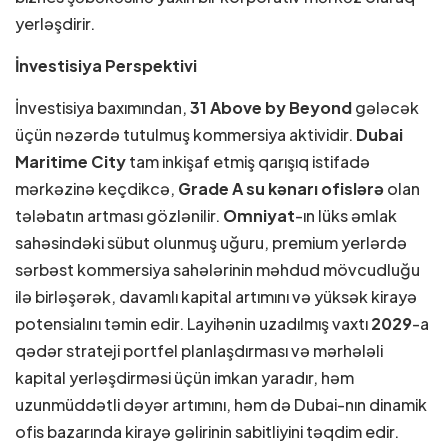
yerləşdirir.
İnvestisiya Perspektivi
İnvestisiya baxımından,
31 Above by Beyond
gələcək
üçün nəzərdə tutulmuş kommersiya aktividir.
Dubai
Maritime City
tam inkişaf etmiş qarışıq istifadə
mərkəzinə keçdikcə,
Grade A su kənarı ofislərə
olan
tələbatın artması gözlənilir.
Omniyat
-ın lüks əmlak
sahəsindəki sübut olunmuş uğuru, premium yerlərdə
sərbəst kommersiya sahələrinin məhdud mövcudluğu
ilə birləşərək, davamlı kapital artımını və yüksək kirayə
potensialını təmin edir. Layihənin uzadılmış vaxtı
2029
-a
qədər strateji portfel planlaşdırması və mərhələli
kapital yerləşdirməsi üçün imkan yaradır, həm
uzunmüddətli dəyər artımını, həm də Dubai-nın dinamik
ofis bazarında kirayə gəlirinin sabitliyini təqdim edir.