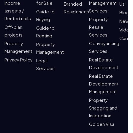
Income
for Sale
Management
Branded
Us
assests /
Services
Guide to
Residences
Blogs
Rented units
Buying
Property
News
Off-plan
Resale
Guide to
Video
projects
Services
Renting
Caree
Property
Conveyancing
Property
Management
Services
Management
Privacy Policy
Real Estate
Legal
Development
Services
Real Estate
Development
Management
Property
Snagging and
Inspection
Golden Visa