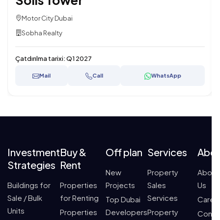
Motor City Dubai
Sobha Realty
Çatdırılma tarixi:
Q1 2027
Mail
Call
WhatsApp
Investment
Buy &
Off plan
Services
Abo
Strategies
Rent
New
Property
About
Buildings for
Properties
Projects
Sales
Us
Sale / Bulk
for Renting
Services
Top Dubai
Caree
Units
Properties
Developers
Property
Conta