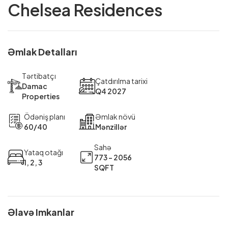
Chelsea Residences
Əmlak Detalları
Tərtibatçı
Çatdırılma tarixi
Damac
Q4 2027
Properties
Ödəniş planı
Əmlak növü
60/40
Mənzillər
Sahə
Yataq otağı
773 - 2056
1, 2, 3
SQFT
Əlavə Imkanlar