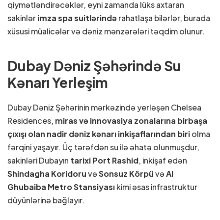
qiymətləndirəcəklər, eyni zamanda lüks axtaran
sakinlər
imza spa suitlərində
rahatlaşa bilərlər, burada
xüsusi müalicələr və dəniz mənzərələri təqdim olunur.
Dubay Dəniz Şəhərində Su
Kənarı Yerleşim
Dubay Dəniz Şəhərinin mərkəzində yerləşən Chelsea
Residences,
miras və innovasiya zonalarına birbaşa
çıxışı olan nadir dəniz kənarı inkişaflarından biri
olma
fərqini yaşayır. Üç tərəfdən su ilə əhatə olunmuşdur,
sakinləri Dubayın
tarixi Port Rashid
, inkişaf edən
Shindagha Koridoru
və
Sonsuz Körpü
və
Al
Ghubaiba Metro Stansiyası
kimi əsas infrastruktur
düyünlərinə bağlayır.