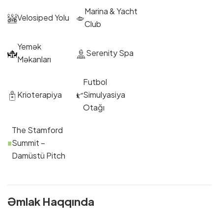
Marina & Yacht
Velosiped Yolu
Club
Yemək
Serenity Spa
Məkanları
Futbol
Krioterapiya
Simulyasiya
Otağı
The Stamford
Summit –
Damüstü Pitch
Əmlak Haqqında