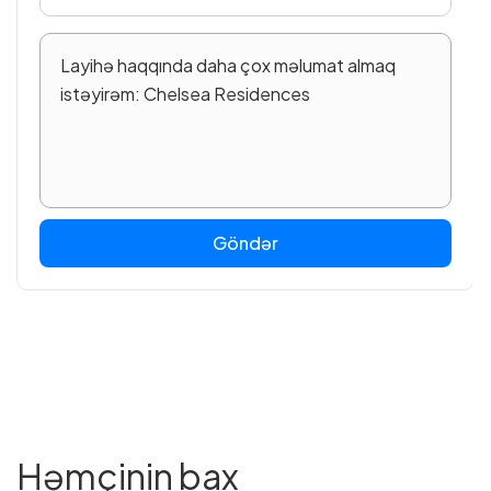
Göndər
Həmçinin bax