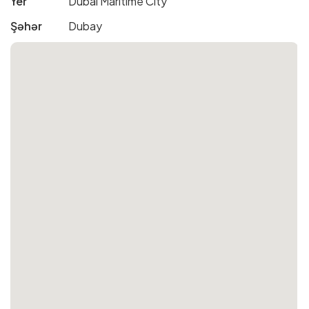
Yer
Dubai Maritime City
Şəhər
Dubay