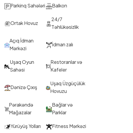
Parkinq Sahələri
Balkon
24/7
Ortak Hovuz
Təhlükəsizlik
Açıq İdman
İdman zalı
Mərkəzi
Uşaq Oyun
Restoranlar və
Sahəsi
Kafeler
Uşaq Üzgüçülük
Dənizə Çıxış
Hovuzu
Pərakəndə
Bağlar və
Mağazalar
Parklar
Yürüyüş Yolları
Fitness Mərkəzi