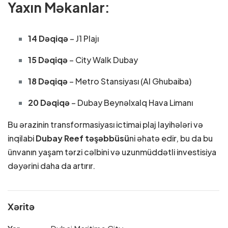
Yaxın Məkanlar:
14 Dəqiqə
– J1 Plajı
15 Dəqiqə
– City Walk Dubay
18 Dəqiqə
– Metro Stansiyası (Al Ghubaiba)
20 Dəqiqə
– Dubay Beynəlxalq Hava Limanı
Bu ərazinin transformasiyası ictimai plaj layihələri və
inqilabi
Dubay Reef təşəbbüsü
ni əhatə edir, bu da bu
ünvanın yaşam tərzi cəlbini və uzunmüddətli investisiya
dəyərini daha da artırır.
Xəritə