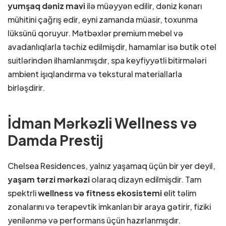
yumşaq dəniz mavi
ilə müəyyən edilir, dəniz kənarı
mühitini çağrış edir, eyni zamanda müasir, toxunma
lüksünü qoruyur. Mətbəxlər premium mebel və
avadanlıqlarla təchiz edilmişdir, hamamlar isə butik otel
suitlərindən ilhamlanmışdır, spa keyfiyyətli bitirmələri
ambient işıqlandırma və tekstural materiallarla
birləşdirir.
İdman Mərkəzli Wellness və
Damda Prestij
Chelsea Residences, yalnız yaşamaq üçün bir yer deyil,
yaşam tərzi mərkəzi
olaraq dizayn edilmişdir. Tam
spektrli
wellness və fitness ekosistemi
elit təlim
zonalarını və terapevtik imkanları bir araya gətirir, fiziki
yenilənmə və performans üçün hazırlanmışdır.