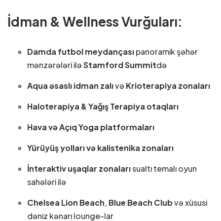
İdman & Wellness Vurğuları:
Damda futbol meydançası
panoramik şəhər
mənzərələri ilə
Stamford Summit
də
Aqua əsaslı idman zalı
və
Krioterapiya zonaları
Haloterapiya & Yağış Terapiya otaqları
Hava və Açıq Yoga platformaları
Yürüyüş yolları və kalistenika zonaları
İnteraktiv uşaqlar zonaları
sualtı temalı oyun
sahələri ilə
Chelsea Lion Beach
,
Blue Beach Club
və xüsusi
dəniz kənarı lounge-lar