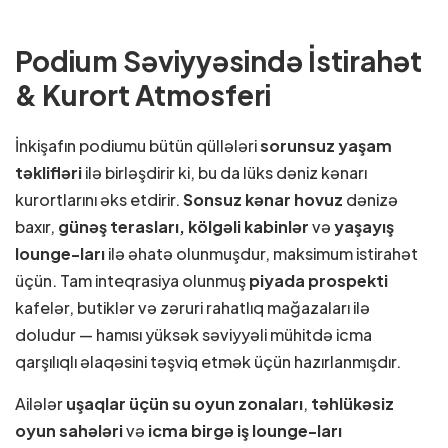
Podium Səviyyəsində İstirahət
& Kurort Atmosferi
İnkişafın podiumu bütün qüllələri
sorunsuz yaşam
təklifləri
ilə birləşdirir ki, bu da lüks dəniz kənarı
kurortlarını əks etdirir.
Sonsuz kənar hovuz
dənizə
baxır,
günəş terasları, kölgəli kabinlər
və
yaşayış
lounge-ları
ilə əhatə olunmuşdur, maksimum istirahət
üçün. Tam inteqrasiya olunmuş
piyada prospekti
kafelər, butiklər və zəruri rahatlıq mağazaları ilə
doludur — hamısı yüksək səviyyəli mühitdə icma
qarşılıqlı əlaqəsini təşviq etmək üçün hazırlanmışdır.
Ailələr
uşaqlar üçün su oyun zonaları
,
təhlükəsiz
oyun sahələri
və
icma birgə iş lounge-ları