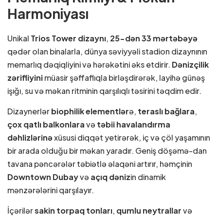
Harmoniyası
Unikal
Trios Tower dizaynı
,
25-dən 33 mərtəbəyə
qədər olan binalarla, dünya səviyyəli stadion dizaynının
memarlıq dəqiqliyini və hərəkətini əks etdirir.
Dənizçilik
zərifliyini
müasir şəffaflıqla birləşdirərək, layihə günəş
işığı, su və məkan ritminin qarşılıqlı təsirini təqdim edir.
Dizaynerlər
biophilik elementlər
ə,
teraslı bağlara
,
çox qatlı balkonlara
və
təbii havalandırma
dəhlizlərinə
xüsusi diqqət yetirərək, iç və çöl yaşamının
bir arada olduğu bir məkan yaradır. Geniş döşəmə-dan
tavana pəncərələr təbiətlə əlaqəni artırır, həmçinin
Downtown Dubay
və
açıq dəniz
in dinamik
mənzərələrini qarşılayır.
İçərilər
sakin torpaq tonları
,
qumlu neytrallar
və