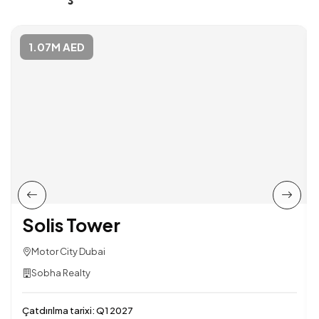
1.07M AED
Solis Tower
Motor City Dubai
Sobha Realty
Çatdırılma tarixi:
Q1 2027