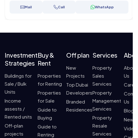
Mail
Call
WhatsApp
Investment
Buy &
Off plan
Services
Abo
Strategies
Rent
New
Property
About
Buildings for
Properties
Projects
Sales
Us
Sale / Bulk
for Renting
Services
Top Dubai
Caree
Units
Properties
Developers
Property
Conta
Income
for Sale
Management
Branded
Us
assests /
Services
Guide to
Residences
Blogs
Rented units
Buying
Property
News
Off-plan
Resale
Guide to
Video
projects
Services
Renting
Caree