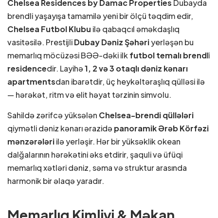
Chelsea Residences by Damac Properties
Dubayda
brendli yaşayışa tamamilə yeni bir ölçü təqdim edir,
Chelsea Futbol Klubu
ilə qabaqcıl əməkdaşlıq
vasitəsilə. Prestijli
Dubay Dəniz Şəhəri
yerləşən bu
memarlıq möcüzəsi BƏƏ-dəki ilk
futbol temalı brendli
residence
dir. Layihə
1, 2 və 3 otaqlı dəniz kənarı
apartments
dan ibarətdir, üç heykəltəraşlıq qülləsi ilə
— hərəkət, ritm və elit həyat tərzinin simvolu.
Sahildə zərifcə yüksələn
Chelsea-brendi qüllələri
qiymətli dəniz kənarı ərazidə
panoramik Ərəb Körfəzi
mənzərələri
ilə yerləşir. Hər bir yüksəklik okean
dalğalarının hərəkətini əks etdirir, şaquli və üfüqi
memarlıq xətləri dəniz, səma və struktur arasında
harmonik bir əlaqə yaradır.
Memarlıq Kimliyi & Məkan