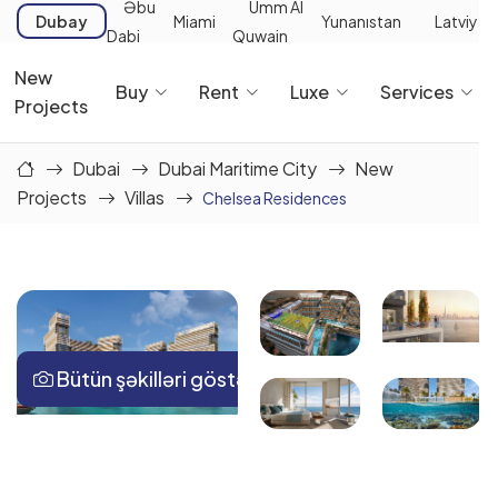
Əbu
Umm Al
Dubay
Miami
Yunanıstan
Latviya
Dabi
Quwain
New
Buy
Rent
Luxe
Services
Projects
Dubai
Dubai Maritime City
New
Projects
Villas
Chelsea Residences
Bütün şəkilləri göstər