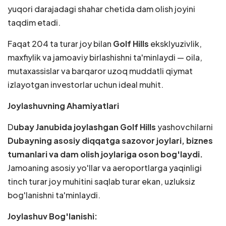
yuqori darajadagi shahar chetida dam olish joyini
taqdim etadi.
Faqat 204 ta turar joy bilan
Golf Hills
eksklyuzivlik,
maxfiylik va jamoaviy birlashishni ta'minlaydi — oila,
mutaxassislar va barqaror uzoq muddatli qiymat
izlayotgan investorlar uchun ideal muhit.
Joylashuvning Ahamiyatlari
D
ubay Janubida joylashgan Golf Hills
yashovchilarni
Dubayning asosiy diqqatga sazovor joylari, biznes
tumanlari va dam olish joylariga oson bog'laydi.
Jamoaning asosiy yo'llar va aeroportlarga yaqinligi
tinch turar joy muhitini saqlab turar ekan, uzluksiz
bog'lanishni ta'minlaydi.
Joylashuv Bog'lanishi: