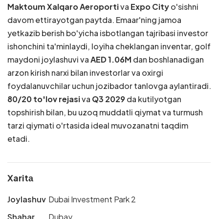
Maktoum Xalqaro Aeroporti
va
Expo City
o'sishni
davom ettirayotgan paytda. Emaar'ning jamoa
yetkazib berish bo'yicha isbotlangan tajribasi investor
ishonchini ta'minlaydi, loyiha cheklangan inventar, golf
maydoni joylashuvi va
AED 1.06M
dan boshlanadigan
arzon kirish narxi bilan investorlar va oxirgi
foydalanuvchilar uchun jozibador tanlovga aylantiradi.
80/20 to'lov rejasi
va
Q3 2029
da kutilyotgan
topshirish bilan, bu uzoq muddatli qiymat va turmush
tarzi qiymati o'rtasida ideal muvozanatni taqdim
etadi.
Xaritа
Joylashuv
Dubai Investment Park 2
Shahar
Dubay