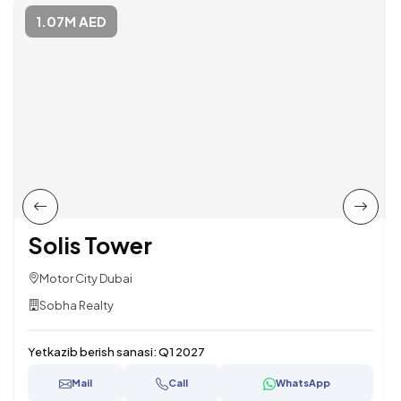
1.07M AED
Solis Tower
Motor City Dubai
Sobha Realty
Yetkazib berish sanasi:
Q1 2027
Mail
Call
WhatsApp