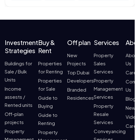
Investment
Buy &
Off plan
Services
Abo
Strategies
Rent
New
Property
About
Buildings for
Properties
Projects
Sales
Us
Sale / Bulk
for Renting
Services
Top Dubai
Caree
Units
Properties
Developers
Property
Conta
Income
for Sale
Management
Branded
Us
assests /
Services
Guide to
Residences
Blogs
Rented units
Buying
Property
News
Off-plan
Resale
Guide to
Video
projects
Services
Renting
Caree
Property
Conveyancing
Property
Management
Services