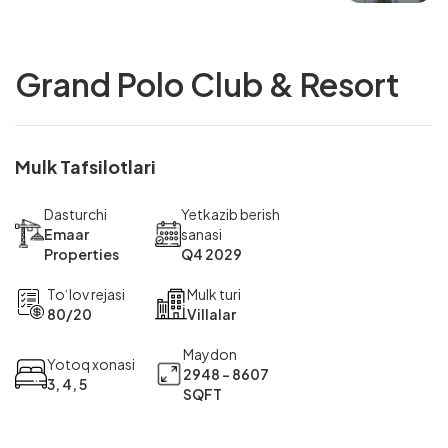
Grand Polo Club & Resort
Mulk Tafsilotlari
Dasturchi
Yetkazib berish
Emaar
sanasi
Properties
Q4 2029
To‘lov rejasi
Mulk turi
80/20
Villalar
Maydon
Yotoq xonasi
2948 - 8607
3, 4, 5
SQFT