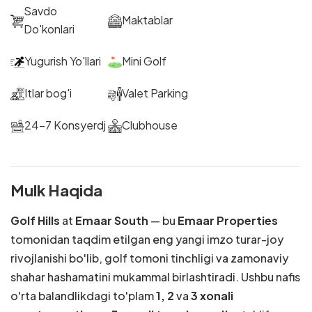
Savdo
Maktablar
Do'konlari
Yugurish Yo'llari
Mini Golf
Itlar bog'i
Valet Parking
24-7 Konsyerdj
Clubhouse
Mulk Haqida
Golf Hills
at
Emaar South
— bu
Emaar Properties
tomonidan taqdim etilgan eng yangi imzo turar-joy
rivojlanishi bo'lib, golf tomoni tinchligi va zamonaviy
shahar hashamatini mukammal birlashtiradi. Ushbu nafis
o'rta balandlikdagi to'plam
1, 2
va
3 xonali