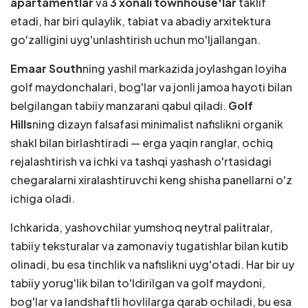
apartamentlar
va
3 xonali townhouse'lar
taklif
etadi, har biri qulaylik, tabiat va abadiy arxitektura
go'zalligini uyg'unlashtirish uchun mo'ljallangan.
Emaar South
ning yashil markazida joylashgan loyiha
golf maydonchalari, bog'lar va jonli jamoa hayoti bilan
belgilangan tabiiy manzarani qabul qiladi.
Golf
Hills
ning dizayn falsafasi minimalist nafislikni organik
shakl bilan birlashtiradi — erga yaqin ranglar, ochiq
rejalashtirish va ichki va tashqi yashash o'rtasidagi
chegaralarni xiralashtiruvchi keng shisha panellarni o'z
ichiga oladi.
Ichkarida, yashovchilar yumshoq neytral palitralar,
tabiiy teksturalar va zamonaviy tugatishlar bilan kutib
olinadi, bu esa tinchlik va nafislikni uyg'otadi. Har bir uy
tabiiy yorug'lik bilan to'ldirilgan va golf maydoni,
bog'lar va landshaftli hovlilarga qarab ochiladi, bu esa