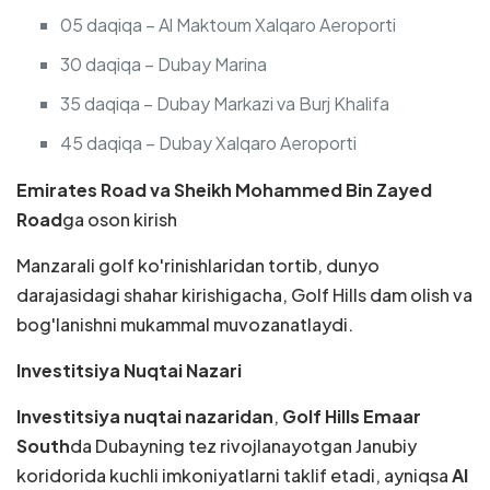
05 daqiqa – Al Maktoum Xalqaro Aeroporti
30 daqiqa – Dubay Marina
35 daqiqa – Dubay Markazi va Burj Khalifa
45 daqiqa – Dubay Xalqaro Aeroporti
Emirates Road va Sheikh Mohammed Bin Zayed
Road
ga oson kirish
Manzarali golf ko'rinishlaridan tortib, dunyo
darajasidagi shahar kirishigacha, Golf Hills dam olish va
bog'lanishni mukammal muvozanatlaydi.
Investitsiya Nuqtai Nazari
Investitsiya nuqtai nazaridan
,
Golf Hills
Emaar
South
da Dubayning tez rivojlanayotgan Janubiy
koridorida kuchli imkoniyatlarni taklif etadi, ayniqsa
Al