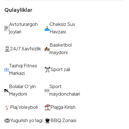
Qulayliklar
Avtoturargoh
Cheksiz Suv
joylari
Havzasi
Basketbol
24/7 Xavfsizlik
maydoni
Tashqi Fitnes
Sport zali
Markazi
Bolalar O'yin
Sport
Maydoni
maydonchalari
Plaj Voleyboli
Plajga Kirish
Yugurish yo'lagi
BBQ Zonasi