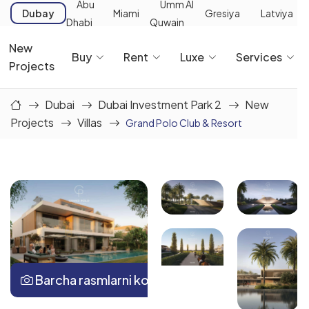
Abu
Umm Al
Dubay
Miami
Gresiya
Latviya
Dhabi
Quwain
New
Buy
Rent
Luxe
Services
Projects
Dubai
Dubai Investment Park 2
New
Projects
Villas
Grand Polo Club & Resort
Barcha rasmlarni ko‘rish