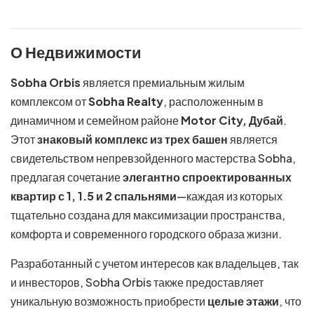
О Недвижимости
Sobha Orbis
является премиальным жилым
комплексом от
Sobha Realty
, расположенным в
динамичном и семейном районе
Motor City, Дубай
.
Этот
знаковый комплекс из трех башен
является
свидетельством непревзойденного мастерства Sobha,
предлагая сочетание
элегантно спроектированных
квартир с 1, 1.5 и 2 спальнями
—каждая из которых
тщательно создана для максимизации пространства,
комфорта и современного городского образа жизни.
Разработанный с учетом интересов как владельцев, так
и инвесторов, Sobha Orbis также предоставляет
уникальную возможность приобрести
целые этажи
, что