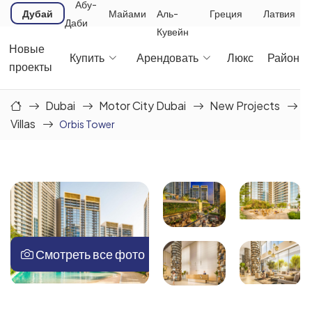
Абу-
Дубай
Майами
Аль-
Греция
Латвия
Даби
Кувейн
Новые
Купить
Арендовать
Люкс
Районы
проекты
Dubai
Motor City Dubai
New Projects
Villas
Orbis Tower
Смотреть все фото