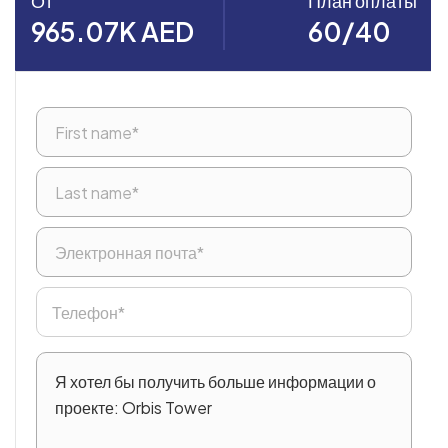
От
План оплаты
965.07K AED
60/40