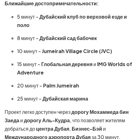
Ближайшие достопримечательности:
5 минут –
Дубайский клуб по верховой езде и
поло
8 минут –
Дубайский сад бабочек
10 минут –
Jumeirah Village Circle (JVC)
15 минут –
Глобальная деревня
и
IMG Worlds of
Adventure
20 минут –
Palm Jumeirah
25 минут –
Дубайская марина
Проект легко доступен через
дорогу Мохаммеда бин
Заеда
и
дорогу Аль-Кудра
, что позволяет жителям
добраться до
центра Дубая
,
Бизнес-Бэй
и
Международного аэропорта Дубая
за 30 минут.