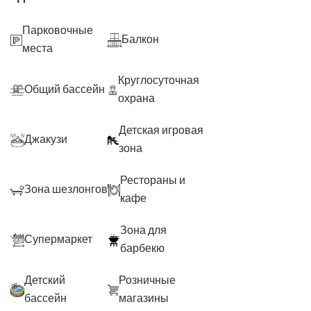
Парковочные
Балкон
места
Круглосуточная
Общий бассейн
охрана
Детская игровая
Джакузи
зона
Рестораны и
Зона шезлонгов
кафе
Зона для
Супермаркет
барбекю
Детский
Розничные
бассейн
магазины