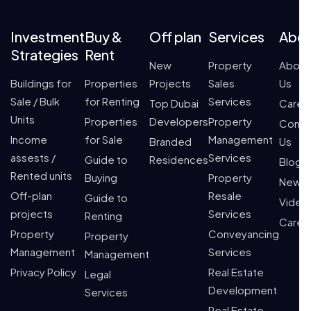
Investment
Buy &
Off plan
Services
Abo
Strategies
Rent
New
Property
About
Buildings for
Properties
Projects
Sales
Us
Sale / Bulk
for Renting
Services
Top Dubai
Caree
Units
Properties
Developers
Property
Conta
Income
for Sale
Management
Branded
Us
assests /
Services
Guide to
Residences
Blogs
Rented units
Buying
Property
News
Off-plan
Resale
Guide to
Video
projects
Services
Renting
Caree
Property
Conveyancing
Property
Management
Services
Management
Privacy Policy
Real Estate
Legal
Development
Services
Real Estate