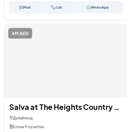
Mail
Call
WhatsApp
6M AED
Salva at The Heights Country Club & Wellness By EMAAR
Дубайленд
Emaar Properties