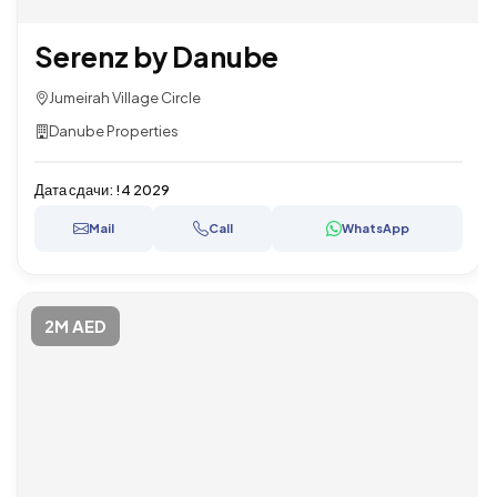
Serenz by Danube
Jumeirah Village Circle
Danube Properties
Дата сдачи:
!4 2029
Mail
Call
WhatsApp
2M AED