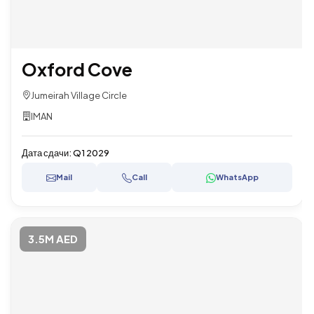
Oxford Cove
Jumeirah Village Circle
IMAN
Дата сдачи:
Q1 2029
Mail
Call
WhatsApp
3.5M AED