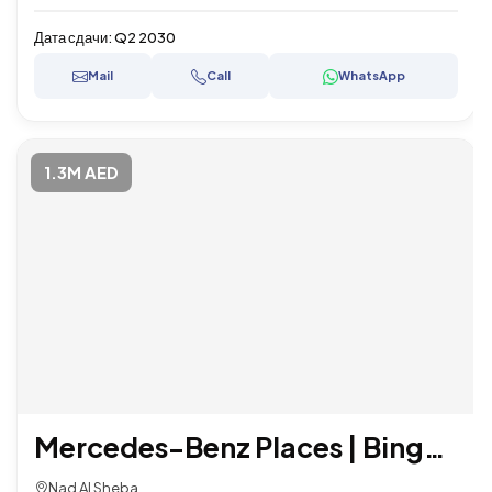
Дата сдачи:
Q2 2030
Mail
Call
WhatsApp
1.3M AED
Mercedes-Benz Places | Binghatti City
Nad Al Sheba