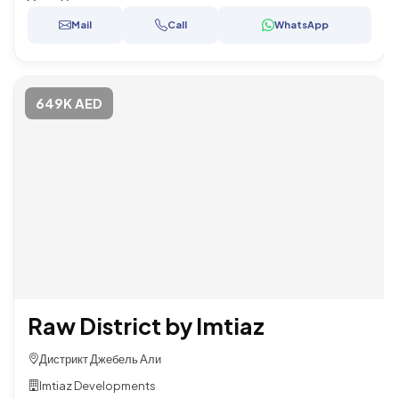
Mail
Call
WhatsApp
649K AED
Raw District by Imtiaz
Дистрикт Джебель Али
Imtiaz Developments