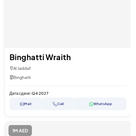
Binghatti Wraith
Al Jaddaf
Binghatti
Дата сдачи:
Q4 2027
Mail
Call
WhatsApp
1M AED