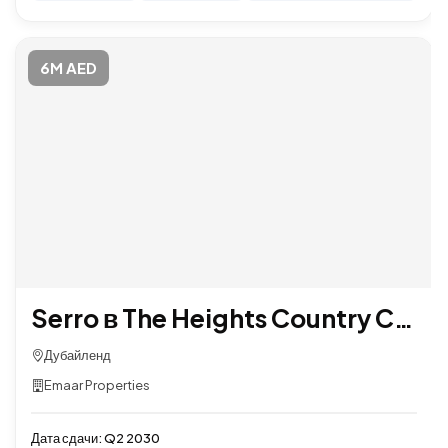
6M AED
Serro в The Heights Country Club & Wellness от EMAAR
Дубайленд
Emaar Properties
Дата сдачи:
Q2 2030