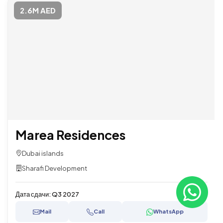
2.6M AED
Marea Residences
Dubai islands
Sharafi Development
Дата сдачи:
Q3 2027
Mail
Call
WhatsApp