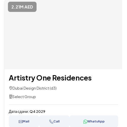
2.21M AED
Artistry One Residences
Dubai Design District (d3)
Select Group
Дата сдачи:
Q4 2029
Mail
Call
WhatsApp