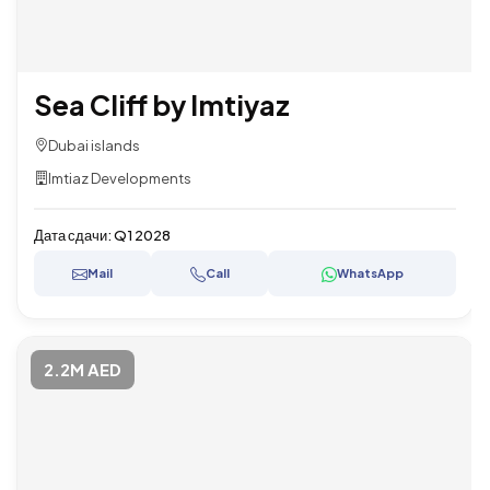
Sea Cliff by Imtiyaz
Dubai islands
Imtiaz Developments
Дата сдачи:
Q1 2028
Mail
Call
WhatsApp
2.2M AED