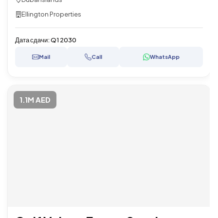
Ellington Properties
Дата сдачи:
Q1 2030
Mail
Call
WhatsApp
1.1M AED