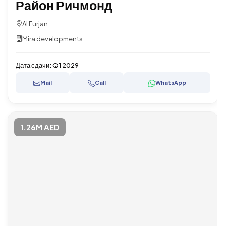
Район Ричмонд
Al Furjan
Mira developments
Дата сдачи:
Q1 2029
Mail
Call
WhatsApp
1.26M AED