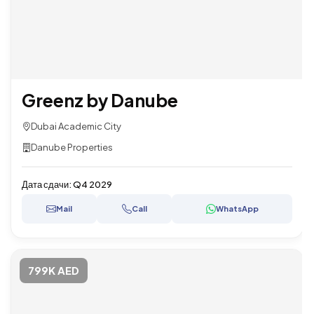
Greenz by Danube
Dubai Academic City
Danube Properties
Дата сдачи:
Q4 2029
Mail
Call
WhatsApp
799K AED