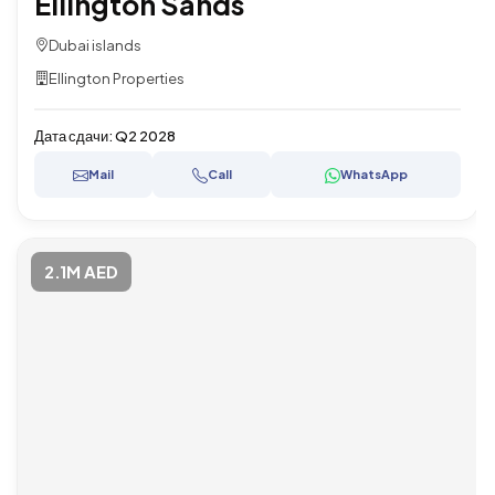
Ellington Sands
Dubai islands
Ellington Properties
Дата сдачи:
Q2 2028
Mail
Call
WhatsApp
2.1M AED