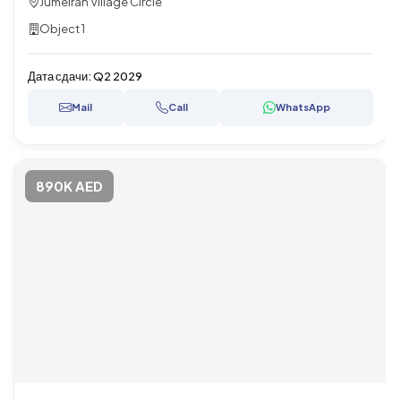
Jumeirah Village Circle
Object 1
Дата сдачи:
Q2 2029
Mail
Call
WhatsApp
890K AED