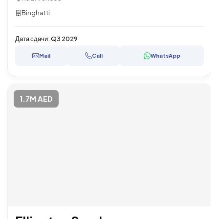
Binghatti
Дата сдачи:
Q3 2029
Mail
Call
WhatsApp
1.7M AED