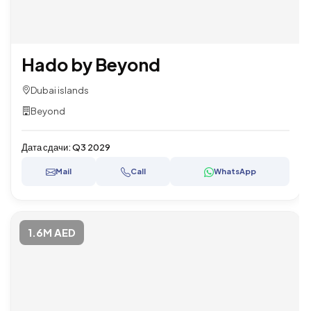
Hado by Beyond
Dubai islands
Beyond
Дата сдачи:
Q3 2029
Mail
Call
WhatsApp
1.6M AED