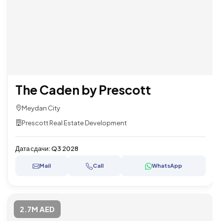
The Caden by Prescott
Meydan City
Prescott Real Estate Development
Дата сдачи:
Q3 2028
Mail
Call
WhatsApp
2.7M AED