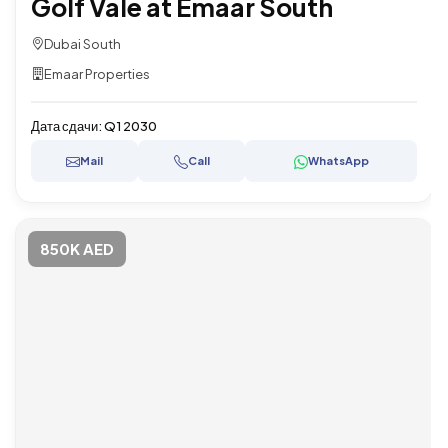
Golf Vale at Emaar South
Dubai South
Emaar Properties
Дата сдачи:
Q1 2030
Mail
Call
WhatsApp
850K AED