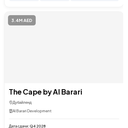
3.4M AED
The Cape by Al Barari
Дубайленд
Al Barari Development
Дата сдачи:
Q4 2028