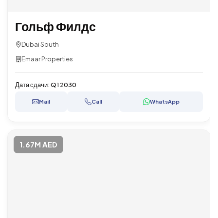
Гольф Филдс
Dubai South
Emaar Properties
Дата сдачи:
Q1 2030
Mail
Call
WhatsApp
1.67M AED