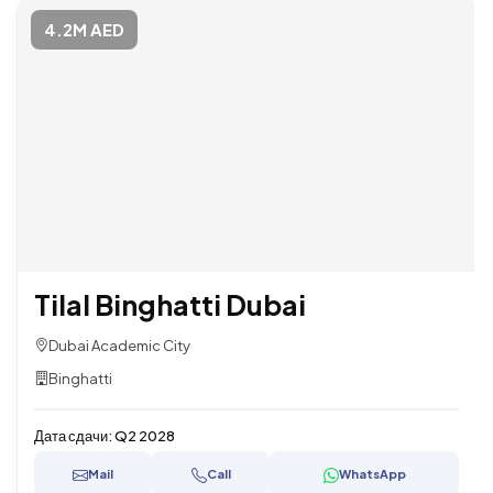
4.2M AED
Tilal Binghatti Dubai
Dubai Academic City
Binghatti
Дата сдачи:
Q2 2028
Mail
Call
WhatsApp