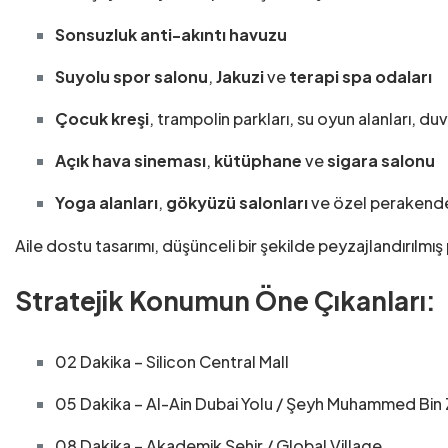
Sonsuzluk anti-akıntı havuzu
Suyolu spor salonu
,
Jakuzi
ve
terapi spa odaları
Çocuk kreşi
, trampolin parkları, su oyun alanları, du
Açık hava sineması
,
kütüphane
ve
sigara salonu
Yoga alanları
,
gökyüzü salonları
ve özel perakende 
Aile dostu tasarımı, düşünceli bir şekilde peyzajlandırılmış
Stratejik Konumun Öne Çıkanları:
02 Dakika – Silicon Central Mall
05 Dakika – Al-Ain Dubai Yolu / Şeyh Muhammed Bin
08 Dakika – Akademik Şehir / Global Village