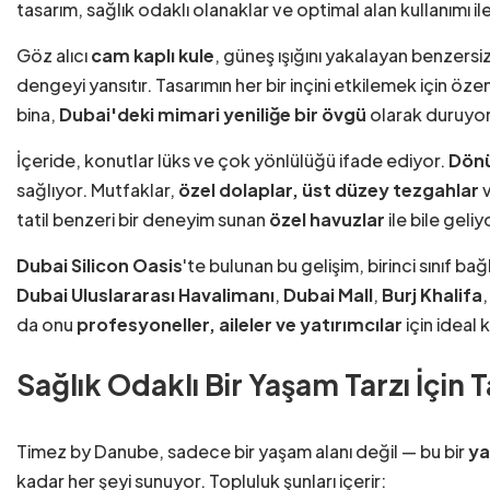
tasarım, sağlık odaklı olanaklar ve optimal alan kullanımı i
Göz alıcı
cam kaplı kule
, güneş ışığını yakalayan benzersi
dengeyi yansıtır. Tasarımın her bir inçini etkilemek için öz
bina,
Dubai'deki mimari yeniliğe bir övgü
olarak duruyor
İçeride, konutlar lüks ve çok yönlülüğü ifade ediyor.
Dönüş
sağlıyor. Mutfaklar,
özel dolaplar, üst düzey tezgahlar
v
tatil benzeri bir deneyim sunan
özel havuzlar
ile bile geliy
Dubai Silicon Oasis
'te bulunan bu gelişim, birinci sınıf bağ
Dubai Uluslararası Havalimanı
,
Dubai Mall
,
Burj Khalifa
da onu
profesyoneller, aileler ve yatırımcılar
için ideal k
Sağlık Odaklı Bir Yaşam Tarzı İçin T
Timez by Danube, sadece bir yaşam alanı değil — bu bir
ya
kadar her şeyi sunuyor. Topluluk şunları içerir: