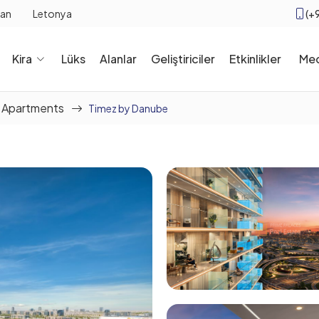
(+
tan
Letonya
Kira
Lüks
Alanlar
Geliştiriciler
Etkinlikler
Me
Apartments
Timez by Danube