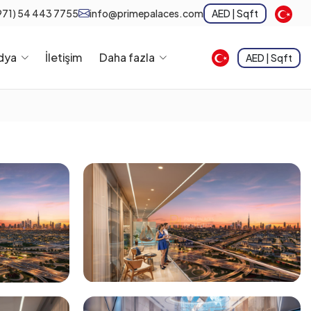
971) 54 443 7755
info@primepalaces.com
AED | Sqft
dya
İletişim
Daha fazla
AED | Sqft