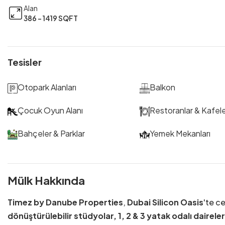
Alan
386 - 1419 SQFT
Tesisler
Otopark Alanları
Balkon
Çocuk Oyun Alanı
Restoranlar & Kafel
Bahçeler & Parklar
Yemek Mekanları
Mülk Hakkında
Timez by Danube Properties
,
Dubai Silicon Oasis
'te ce
dönüştürülebilir stüdyolar, 1, 2 & 3 yatak odalı daireler