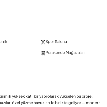
nlik
Spor Salonu
i
Perakende Mağazaları
birimlik yüksek katlı bir yapı olarak yükselen bu proje,
 bazıları özel yüzme havuzları ile birlikte geliyor — modern