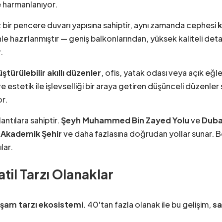
le harmanlanıyor.
z bir pencere duvarı yapısına sahiptir, aynı zamanda cephesi
k
enle hazırlanmıştır — geniş balkonlarından, yüksek kaliteli de
.
türülebilir akıllı düzenler
, ofis, yatak odası veya açık eğl
e estetik ile işlevselliği bir araya getiren düşünceli düzenle
or.
lantılara sahiptir.
Şeyh Muhammed Bin Zayed Yolu
ve
Dubai
,
Akademik Şehir
ve daha fazlasına doğrudan yollar sunar. Böl
ılar.
atil Tarzı Olanaklar
şam tarzı ekosistemi
. 40'tan fazla olanak ile bu gelişim,
sa