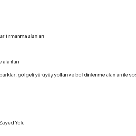
var tırmanma alanları
alanları
 parklar, gölgeli yürüyüş yolları ve bol dinlenme alanları ile
 Zayed Yolu