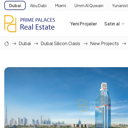
Dubai
Abu Dabi
Miami
Umm Al Quwain
Yunanis
Yeni Projeler
Satın al
Dubai
Dubai Silicon Oasis
New Projects