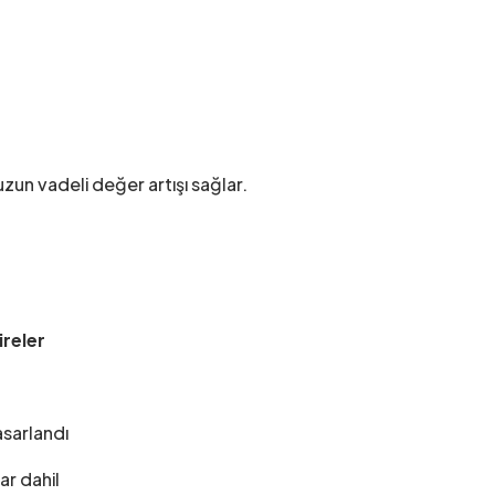
uzun vadeli değer artışı sağlar.
ireler
asarlandı
ar dahil