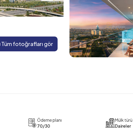
Tüm fotoğrafları gör
Ödeme planı
Mülk türü
70/30
Daireler