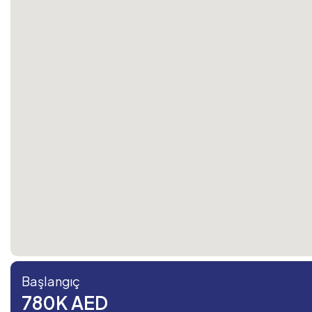
Başlangıç
780K AED