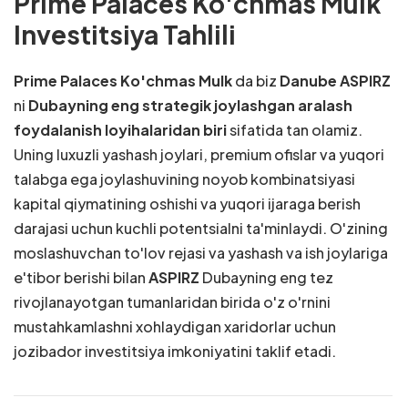
Prime Palaces Ko'chmas Mulk
Investitsiya Tahlili
Prime Palaces Ko'chmas Mulk
da biz
Danube ASPIRZ
ni
Dubayning eng strategik joylashgan aralash
foydalanish loyihalaridan biri
sifatida tan olamiz.
Uning luxuzli yashash joylari, premium ofislar va yuqori
talabga ega joylashuvining noyob kombinatsiyasi
kapital qiymatining oshishi va yuqori ijaraga berish
darajasi uchun kuchli potentsialni ta'minlaydi. O'zining
moslashuvchan to'lov rejasi va yashash va ish joylariga
e'tibor berishi bilan
ASPIRZ
Dubayning eng tez
rivojlanayotgan tumanlaridan birida o'z o'rnini
mustahkamlashni xohlaydigan xaridorlar uchun
jozibador investitsiya imkoniyatini taklif etadi.