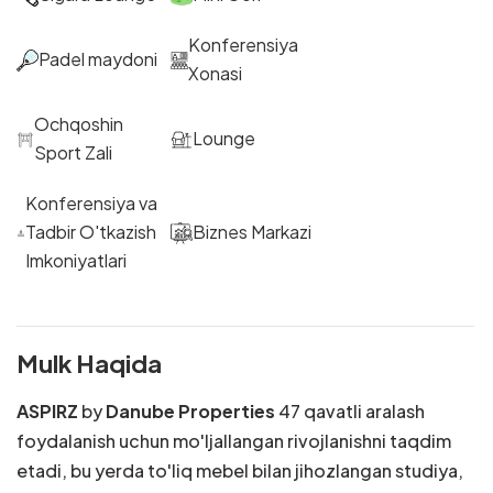
Konferensiya
Padel maydoni
Xonasi
Ochqoshin
Lounge
Sport Zali
Konferensiya va
Tadbir O'tkazish
Biznes Markazi
Imkoniyatlari
Mulk Haqida
ASPIRZ
by
Danube Properties
47 qavatli aralash
foydalanish uchun mo'ljallangan rivojlanishni taqdim
etadi, bu yerda to'liq mebel bilan jihozlangan studiya,