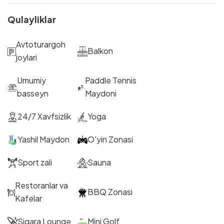
Qulayliklar
Avtoturargoh
Balkon
joylari
Umumiy
Paddle Tennis
basseyn
Maydoni
24/7 Xavfsizlik
Yoga
Yashil Maydon
O'yin Zonasi
Sport zali
Sauna
Restoranlar va
BBQ Zonasi
Kafelar
Sigara Lounge
Mini Golf