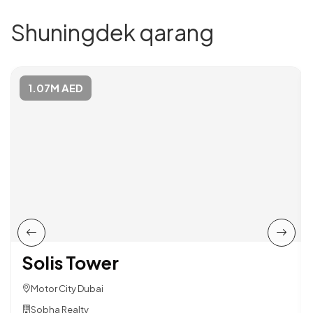
Shuningdek qarang
1.07M AED
Solis Tower
Motor City Dubai
Sobha Realty