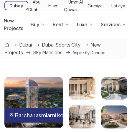
Abu
Umm Al
Dubay
Miami
Gresiya
Latviya
Dhabi
Quwain
New
Buy
Rent
Luxe
Services
Projects
Dubai
Dubai Sports City
New
Projects
Sky Mansions
Aspirz by Danube
Barcha rasmlarni ko‘rish