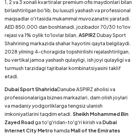
1, 2 va 3 xonali kvartiralar premium ofis maydonlari bilan
birlashtirilgan bo'lib, bu luxuzli yashash va professional
maqsadlar o'rtasida mukammal muvozanatni yaratadi.
AED 850,000 dan boshlanadi, jozibador 70/30 to'lov
rejasi va 1% oylik to'lovlar bilan,
ASPIRZ
Dubay Sport
Shahrining markazida shahar hayotini qayta belgilaydi.
2028 yilning 4-choragida topshirilishi rejalashtirilgan,
bu vertikal jamoa yashash qulayligi, ish joyi qulayligi va
turmush tarzidagi tajribalar kombinatsiyasini taklif
etadi.
Dubai Sport Shahrida
Danube ASPIRZ aholisi va
professionalariga biznes markazlari, dam olish joylari
va madaniy yodgorliklarga tengsiz ulanish
imkoniyatlarini taqdim etadi.
Sheikh Mohammed Bin
Zayed Road
ga to'g'ridan-to'g'ri kirish va
Dubai
Internet City Metro
hamda
Mall of the Emirates