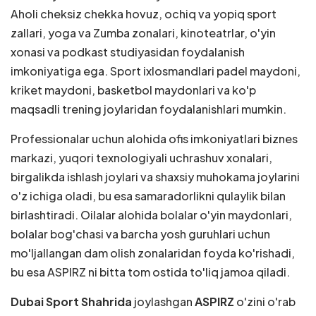
Aholi cheksiz chekka hovuz, ochiq va yopiq sport
zallari, yoga va Zumba zonalari, kinoteatrlar, o'yin
xonasi va podkast studiyasidan foydalanish
imkoniyatiga ega. Sport ixlosmandlari padel maydoni,
kriket maydoni, basketbol maydonlari va ko'p
maqsadli trening joylaridan foydalanishlari mumkin.
Professionalar uchun alohida ofis imkoniyatlari biznes
markazi, yuqori texnologiyali uchrashuv xonalari,
birgalikda ishlash joylari va shaxsiy muhokama joylarini
o'z ichiga oladi, bu esa samaradorlikni qulaylik bilan
birlashtiradi. Oilalar alohida bolalar o'yin maydonlari,
bolalar bog'chasi va barcha yosh guruhlari uchun
mo'ljallangan dam olish zonalaridan foyda ko'rishadi,
bu esa ASPIRZ ni bitta tom ostida to'liq jamoa qiladi.
Dubai Sport Shahrida
joylashgan
ASPIRZ
o'zini o'rab