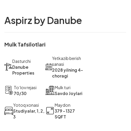
Aspirz by Danube
Mulk Tafsilotlari
Yetkazib berish
Dasturchi
sanasi
Danube
2028 yilning 4-
Properties
choragi
To‘lov rejasi
Mulk turi
70/30
Savdo Joylari
Yotoq xonasi
Maydon
Studiyalar, 1, 2,
379 - 1327
3
SQFT