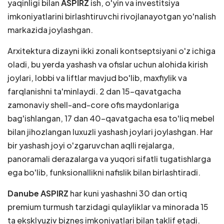
yaqinligi bilan
ASPIRZ
ish, o'yin va investitsiya
imkoniyatlarini birlashtiruvchi rivojlanayotgan yo'nalish
markazida joylashgan.
Arxitektura dizayni ikki zonali kontseptsiyani o'z ichiga
oladi, bu yerda yashash va ofislar uchun alohida kirish
joylari, lobbi va liftlar mavjud bo'lib, maxfiylik va
farqlanishni ta'minlaydi. 2 dan 15-qavatgacha
zamonaviy shell-and-core ofis maydonlariga
bag'ishlangan, 17 dan 40-qavatgacha esa to'liq mebel
bilan jihozlangan luxuzli yashash joylari joylashgan. Har
bir yashash joyi o'zgaruvchan aqlli rejalarga,
panoramali derazalarga va yuqori sifatli tugatishlarga
ega bo'lib, funksionallikni nafislik bilan birlashtiradi.
Danube ASPIRZ
har kuni yashashni 30 dan ortiq
premium turmush tarzidagi qulayliklar va minorada 15
ta eksklyuziv biznes imkoniyatlari bilan taklif etadi.