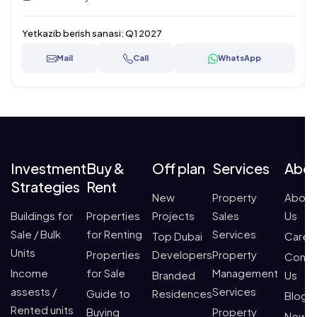
Yetkazib berish sanasi:
Q1 2027
Mail
Call
WhatsApp
Investment
Buy &
Off plan
Services
Abo
Strategies
Rent
New
Property
About
Buildings for
Properties
Projects
Sales
Us
Sale / Bulk
for Renting
Services
Top Dubai
Caree
Units
Properties
Developers
Property
Conta
Income
for Sale
Management
Branded
Us
assests /
Services
Guide to
Residences
Blogs
Rented units
Buying
Property
News