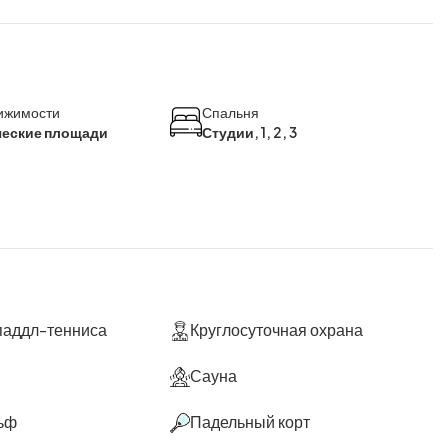
ижимости
Спальня
еские площади
Студии, 1, 2, 3
 паддл-тенниса
Круглосуточная охрана
Сауна
ьф
Падельный корт