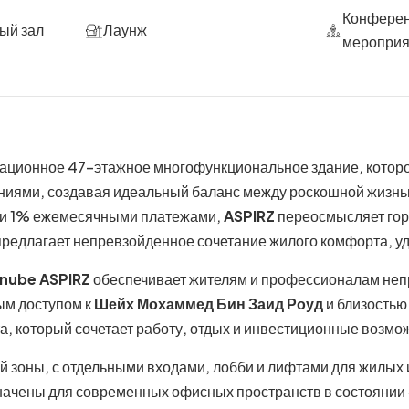
Конферен
ый зал
Лаунж
мероприя
ационное 47-этажное многофункциональное здание, которое 
иями, создавая идеальный баланс между роскошной жизнь
 и 1% ежемесячными платежами,
ASPIRZ
переосмысляет гор
предлагает непревзойденное сочетание жилого комфорта, уд
nube ASPIRZ
обеспечивает жителям и профессионалам неп
ым доступом к
Шейх Мохаммед Бин Заид Роуд
и близостью
а, который сочетает работу, отдых и инвестиционные возмо
й зоны, с отдельными входами, лобби и лифтами для жилых
начены для современных офисных пространств в состоянии «