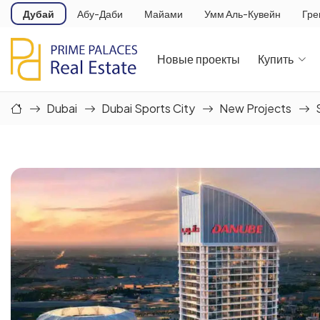
Дубай
Абу-Даби
Майами
Умм Аль-Кувейн
Гре
Новые проекты
Купить
Dubai
Dubai Sports City
New Projects