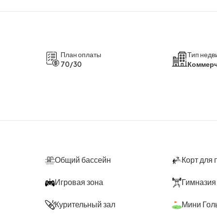
План оплаты
Тип недв
70/30
Коммерч
Общий бассейн
Корт для
Игровая зона
Гимназия
Курительный зал
Мини Гол