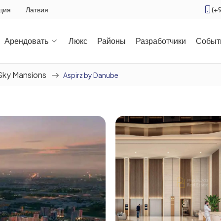
(+
ция
Латвия
Арендовать
Люкс
Районы
Разработчики
Событ
Sky Mansions
Aspirz by Danube