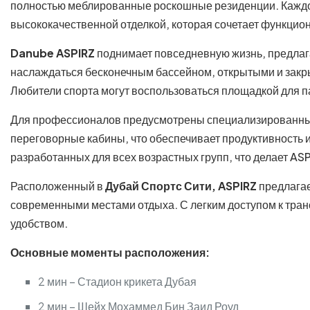
полностью меблированные роскошные резиденции. Кажд
высококачественной отделкой, которая сочетает функцион
Danube ASPIRZ
поднимает повседневную жизнь, предлага
наслаждаться бесконечным бассейном, открытыми и закры
Любители спорта могут воспользоваться площадкой для
Для профессионалов предусмотрены специализированные
переговорные кабины, что обеспечивает продуктивность и
разработанных для всех возрастных групп, что делает A
Расположенный в
Дубай Спортс Сити,
ASPIRZ
предлага
современными местами отдыха. С легким доступом к тр
удобством.
Основные моменты расположения:
2 мин – Стадион крикета Дубая
2 мин – Шейх Мохаммед Бин Заид Роуд