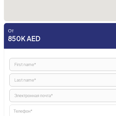
От
850K AED