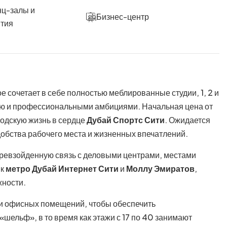
ц-залы и
Бизнес-центр
тия
сочетает в себе полностью меблированные студии, 1, 2 и
ю и профессиональными амбициями. Начальная цена от
одскую жизнь в сердце
Дубай Спортс Сити
. Ожидается
обства рабочего места и жизненных впечатлений.
ревзойденную связь с деловыми центрами, местами
 к
метро Дубай Интернет Сити
и
Моллу Эмиратов
,
жности.
 и офисных помещений, чтобы обеспечить
шельф», в то время как этажи с 17 по 40 занимают