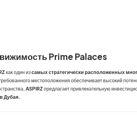
вижимость Prime Palaces
RZ
как один из
самых стратегически расположенных мно
требованного местоположения обеспечивает высокий потенц
остранства,
ASPIRZ
предлагает привлекательную инвестици
в Дубая.