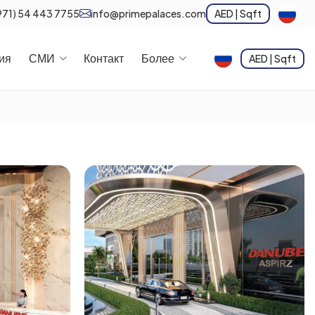
971) 54 443 7755
info@primepalaces.com
AED | Sqft
ия
СМИ
Контакт
Более
AED | Sqft