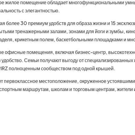
ое жилое помещение обладает многофункциональными умн
альность с элегантностью.
я более 30 премиум удобств для образа жизни и 15 эксклю
тыми тренажерными залами, зонами для йоги и зумбы, кино
 паделя, крикетным полем, баскетбольными площадками и 
 офисные помещения, включая бизнес-центр, высокотехно
 удобство. Семьи получают выгоду от специализированных иг
SPIRZ полноценным сообществом под одной крышей.
ет первоклассное местоположение, окруженное устоявшим
анспортным маршрутам, школам и торговым центрам, жител