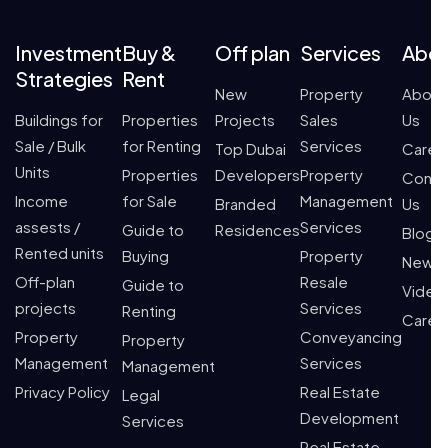
Investment
Buy &
Off plan
Services
Abo
Strategies
Rent
New
Property
About
Buildings for
Properties
Projects
Sales
Us
Sale / Bulk
for Renting
Services
Top Dubai
Caree
Units
Properties
Developers
Property
Conta
Income
for Sale
Management
Branded
Us
assests /
Services
Guide to
Residences
Blogs
Rented units
Buying
Property
News
Off-plan
Resale
Guide to
Video
projects
Services
Renting
Caree
Property
Conveyancing
Property
Management
Services
Management
Privacy Policy
Real Estate
Legal
Development
Services
Real Estate