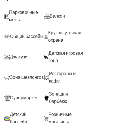
Парковочные
Балкон
места
Круглосуточная
Общий бассейн
охрана
Детская игровая
Джакузи
зона
Рестораны и
Зона шезлонгов
кафе
Зона для
Супермаркет
барбекю
Детский
Розничные
бассейн
магазины