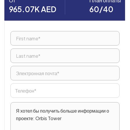
От
План оплаты
965.07K AED
60/40