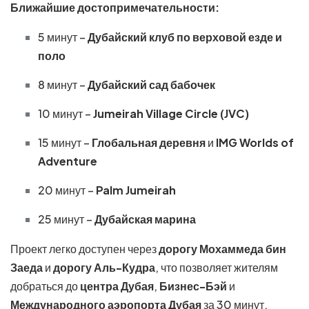
Ближайшие достопримечательности:
5 минут –
Дубайский клуб по верховой езде и
поло
8 минут –
Дубайский сад бабочек
10 минут –
Jumeirah Village Circle (JVC)
15 минут –
Глобальная деревня
и
IMG Worlds of
Adventure
20 минут –
Palm Jumeirah
25 минут –
Дубайская марина
Проект легко доступен через
дорогу Мохаммеда бин
Заеда
и
дорогу Аль-Кудра
, что позволяет жителям
добраться до
центра Дубая
,
Бизнес-Бэй
и
Международного аэропорта Дубая
за 30 минут.