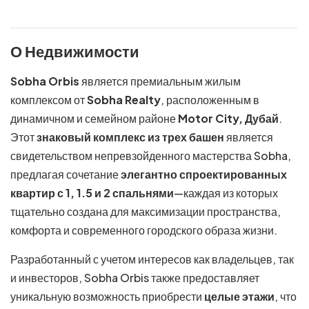
О Недвижимости
Sobha Orbis
является премиальным жилым
комплексом от
Sobha Realty
, расположенным в
динамичном и семейном районе
Motor City, Дубай
.
Этот
знаковый комплекс из трех башен
является
свидетельством непревзойденного мастерства Sobha,
предлагая сочетание
элегантно спроектированных
квартир с 1, 1.5 и 2 спальнями
—каждая из которых
тщательно создана для максимизации пространства,
комфорта и современного городского образа жизни.
Разработанный с учетом интересов как владельцев, так
и инвесторов, Sobha Orbis также предоставляет
уникальную возможность приобрести
целые этажи
, что