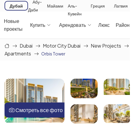
Абу-
Дубай
Майами
Аль-
Греция
Латвия
Даби
Кувейн
Новые
Купить
Арендовать
Люкс
Районы
проекты
Dubai
Motor City Dubai
New Projects
Apartments
Orbis Tower
Смотреть все фото